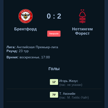
0 : 2
Брентфорд
Ноттингем
Форест
Завершён
Лига:
Английская Премьер-лига
Раунд:
23 тур
Время:
воскресенье, 17:00
Голы
Игорь Жезус
12'
(пас: не указан)
Т. Авонийи
79'
(пас: М. Гиббс-Уайт)