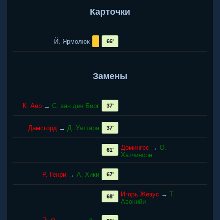
Карточки
Й. Ярмолюк
66'
Замены
К. Аер
→
С. ван ден Берг
37'
Дамсгорд
→
Д. Уаттара
37'
Домингес
→
О.
61'
Хатчинсон
Р. Генри
→
А. Хики
67'
Игорь Жезус
→
Т.
68'
Авонийи