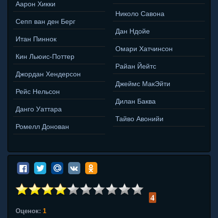
Аарон Хикки
Николо Савона
Сепп ван ден Берг
Дан Ндойе
Итан Пиннок
Омари Хатчинсон
Кин Льюис-Поттер
Райан Йейтс
Джордан Хендерсон
Джеймс МакЭйти
Рейс Нельсон
Дилан Баква
Данго Уаттара
Тайво Авонийи
Ромелл Донован
4
Оценок:
1