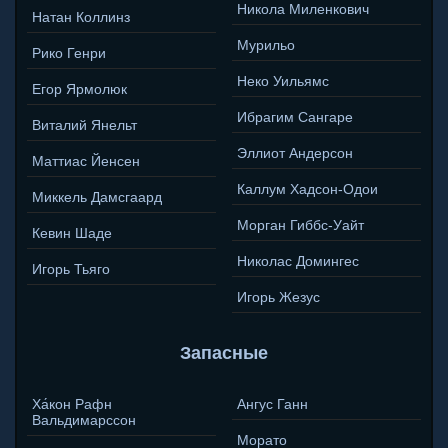
Никола Миленкович
Натан Коллинз
Мурильо
Рико Генри
Неко Уильямс
Егор Ярмолюк
Ибрагим Сангаре
Виталий Янельт
Эллиот Андерсон
Маттиас Йенсен
Каллум Хадсон-Одои
Миккель Дамсгаард
Морган Гиббс-Уайт
Кевин Шаде
Николас Домингес
Игорь Тьяго
Игорь Жезус
Запасные
Ха́кон Рафн
Ангус Ганн
Вальдимарссон
Морато