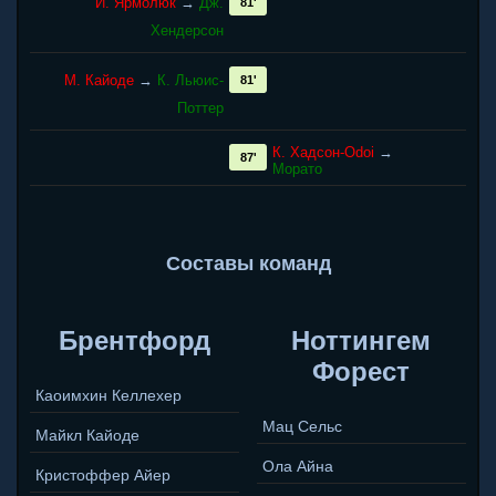
Й. Ярмолюк
→
Дж.
81'
Хендерсон
М. Кайоде
→
К. Льюис-
81'
Поттер
К. Хадсон-Оdoi
→
87'
Морато
Составы команд
Брентфорд
Ноттингем
Форест
Каоимхин Келлехер
Мац Сельс
Майкл Кайоде
Ола Айна
Кристоффер Айер