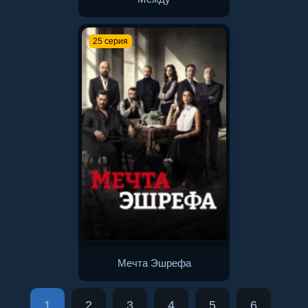
25 серия
Мечта Эшрефа
1
2
3
4
5
6