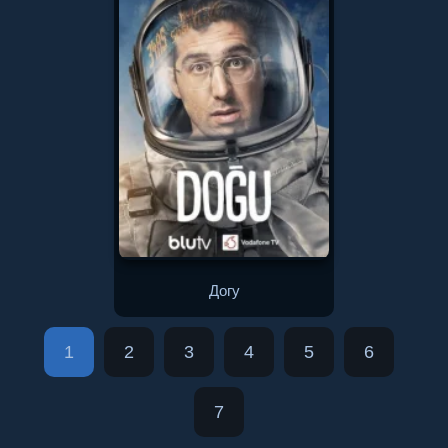
Догу
1
2
3
4
5
6
7