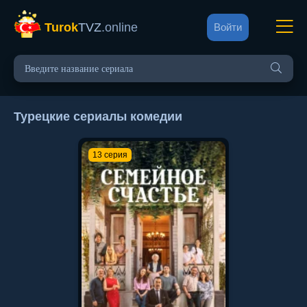
Turok
TVZ
.online
Войти
Турецкие сериалы комедии
13 серия