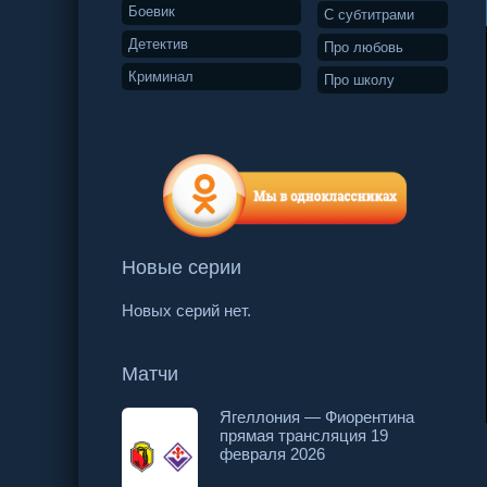
Боевик
С субтитрами
Детектив
Про любовь
Криминал
Про школу
Новые серии
Новых серий нет.
Матчи
Ягеллония — Фиорентина
прямая трансляция 19
37 серия
38 серия
39 серия
февраля 2026