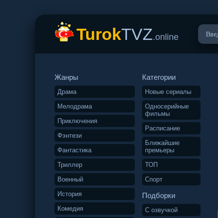
Turok
TVZ
.online
Жанры
Категории
Драма
Новые сериалы
Мелодрама
Односерийные
фильмы
Приключения
Расписание
Фэнтези
Ближайшие
Фантастика
премьеры
Триллер
ТОП
Военный
Спорт
История
Подборки
Комедия
С озвучкой