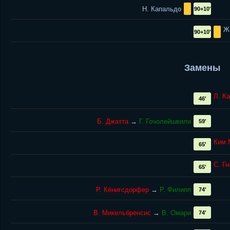
Н. Капальдо
90+10'
Ж
90+10'
Замены
Л. К
46'
Б. Джатта
→
Г. Гочолейшвили
59'
Ким 
65'
С. Г
65'
Р. Кёнигсдорфер
→
Р. Филипп
74'
В. Микельбренсис
→
В. Омари
74'