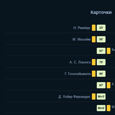
Карточки
Н. Ремберг
23'
М. Мюхейм
55'
К
57'
А. С. Локонга
75'
Г. Гочолейшвили
86'
Х
87'
Д. Хойер Фернандес
90+3'
М
90+5'