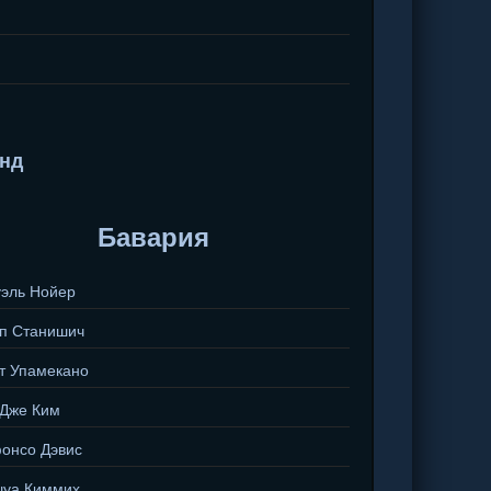
нд
Бавария
эль Нойер
п Станишич
т Упамекано
Дже Ким
онсо Дэвис
уа Киммих