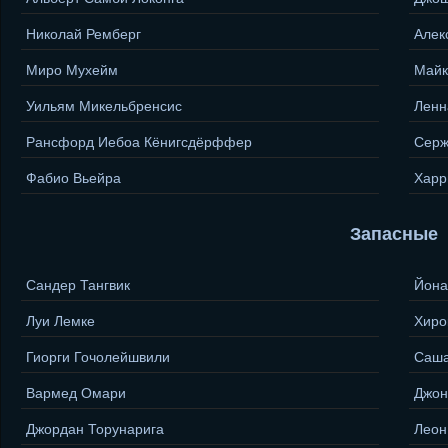
Николай Ремберг
Алек
Миро Мухейм
Майк
Уильям Микельбренсис
Ленн
Рансфорд Иебоа Кёнигсдёрффер
Серж
Фабио Вьейра
Харр
Запасные
Сандер Тангвик
Йона
Луи Лемке
Хиро
Гиорги Гочолейшвили
Саша
Вармед Омари
Джон
Джордан Торунарига
Леон