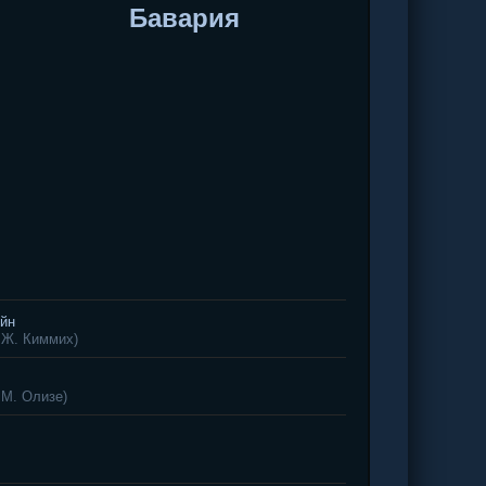
Бавария
ейн
: Ж. Киммих)
 М. Олизе)