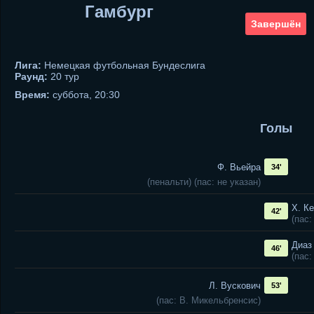
Гамбург
Завершён
Лига:
Немецкая футбольная Бундеслига
Раунд:
20 тур
Время:
суббота, 20:30
Голы
Ф. Вьейра
34'
(пенальти) (пас: не указан)
Х. К
42'
(пас
Диаз
46'
(пас:
Л. Вускович
53'
(пас: В. Микельбренсис)