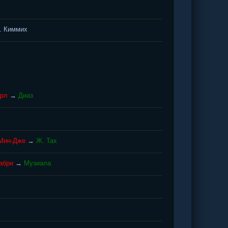
. Киммих
арл
→
Диаз
Мин-Дже
→
Ж. Тах
набри
→
Музиала