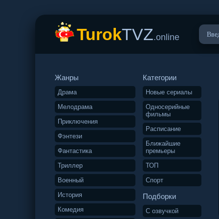
Turok
TVZ
.online
Жанры
Категории
Драма
Новые сериалы
Мелодрама
Односерийные
фильмы
Приключения
Расписание
Фэнтези
Ближайшие
Фантастика
премьеры
Триллер
ТОП
Военный
Спорт
История
Подборки
Комедия
С озвучкой