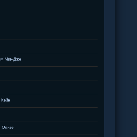
им Мин-Дже
. Кейн
. Олизе