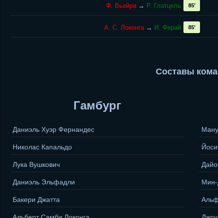
Ф. Вьейра
→
Р. Глатцель
85'
А. С. Локонга
→
И. Ферай
85'
Составы кома
Гамбург
Даниэль Хуэр Фернандес
Ману
Николас Капальдо
Йоси
Лука Вушкович
Дайо
Даниэль Эльфадли
Мин-
Бакери Джатта
Альф
Альберт Самби Локонга
Джош