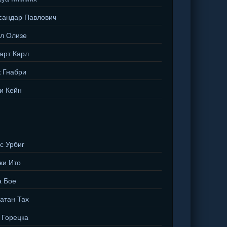
сандар Павлович
л Олизе
арт Карл
 Гнабри
и Кейн
с Урбиг
ки Ито
 Бое
атан Тах
 Горецка