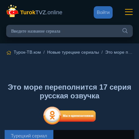
Turok
TVZ
.online
Войти
Турок-ТВ.ком
/
Новые турецкие сериалы
/
Это море переполнится
Это море переполнится 17 серия
русская озвучка
Турецкий сериал