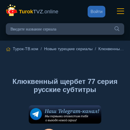
Turok
TVZ
.online
Войти
Турок-ТВ.ком
/
Новые турецкие сериалы
/
Клюквенный щербет
Клюквенный щербет 77 серия
русские субтитры