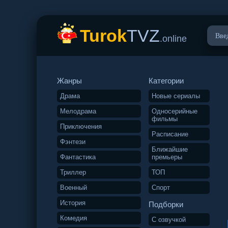
Turok
TVZ
.online
Жанры
Категории
Драма
Новые сериалы
Мелодрама
Односерийные
фильмы
Приключения
Расписание
Фэнтези
Ближайшие
Фантастика
премьеры
Триллер
ТОП
Военный
Спорт
История
Подборки
Комедия
С озвучкой