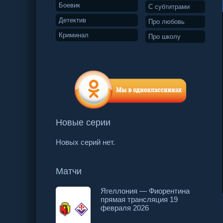
Боевик
С субтитрами
Детектив
Про любовь
Криминал
Про школу
Новые серии
Новых серий нет.
Матчи
Ягеллония — Фиорентина
прямая трансляция 19
2 серия
3 серия
4 серия
февраля 2026