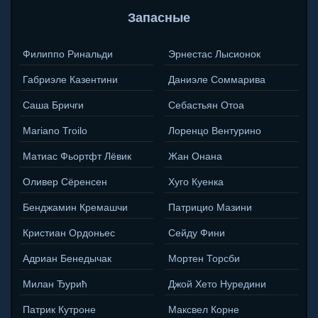
Запасные
Филиппо Ринальди
Эрнестас Лысионок
Габриэле Казентини
Даниэле Соммарива
Саша Бричги
Себастьян Отоа
Mariano Troilo
Лоренцо Вентурино
Матиас Фьортфт Лёвик
Жан Онана
Оливер Сёренсен
Хуго Куенка
Бенджамин Кремашчи
Патрицио Мазини
Кристиан Ордоньес
Сейду Фини
Адриан Бенедычак
Мортен Торсби
Милан Ђурић
Джой Хето Нуредини
Патрик Кутроне
Максвел Корне