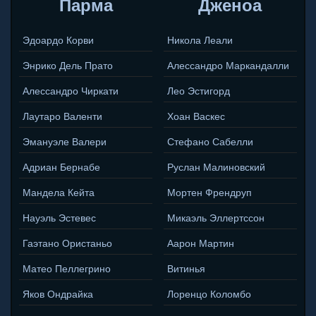
Парма
Дженоа
Эдоардо Корви
Никола Леали
Энрико Дель Пратo
Алессандро Маркандалли
Алессандро Чиркати
Лео Эстигорд
Лаутаро Валенти
Хоан Васкес
Эмануэле Валери
Стефано Сабелли
Адриан Бернабе
Руслан Малиновский
Мандела Кейта
Мортен Френдруп
Науэль Эстевес
Микаэль Эллертссон
Гаэтано Ористаньо
Аарон Мартин
Матео Пеллегрино
Витинья
Яков Ондрайка
Лоренцо Коломбо