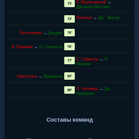
Р. Малиновский
→
73'
Джуниор Мессияс
Витинья
→
Дж. Экатор
73'
Пеллегрино
→
Джурич
76'
А. Бернабе
→
О. Соренсен
76'
С. Сабелли
→
П.
77'
Мазини
Ористаньо
→
Кремашчи
82'
Л. Коломбо
→
Дж.
89'
Нуредини
Составы команд