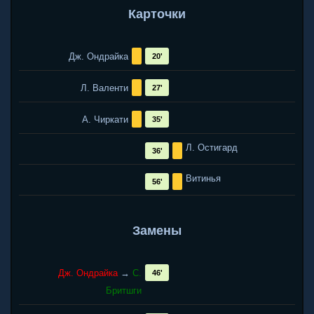
Карточки
Дж. Ондрайка
20'
Л. Валенти
27'
А. Чиркати
35'
Л. Остигард
36'
Витинья
56'
Замены
Дж. Ондрайка
→
С.
46'
Бритшги