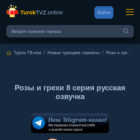
Turok
TVZ
.online
Войти
Турок-ТВ.ком
/
Новые турецкие сериалы
/
Розы и грехи
/ 8
Розы и грехи 8 серия русская
озвучка