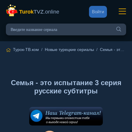
Turok
TVZ
.online
Войти
Турок-ТВ.ком
/
Новые турецкие сериалы
/
Семья - это испытание
Семья - это испытание 3 серия
русские субтитры