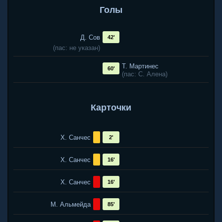
Голы
Д. Сов
42'
(пас: не указан)
Т. Мартинес
60'
(пас: С. Алена)
Карточки
Х. Санчес
2'
Х. Санчес
16'
Х. Санчес
16'
М. Альмейда
85'