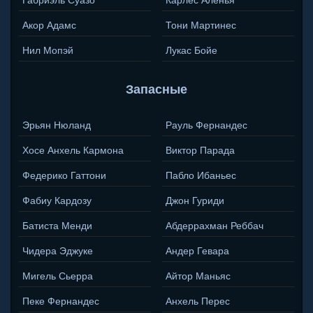
Габриэль Суазо
Карлес Аленья
Акор Адамс
Тони Мартинес
Нил Мопэй
Лукас Бойе
Запасные
Эрьян Нюланд
Рауль Фернандес
Хосе Анхель Кармона
Виктор Парада
Федерико Гаттони
Пабло Ибаньес
Фабиу Кардозу
Джон Гуриди
Батиста Менди
Абдеррахман Реббач
Чидера Эджукe
Андер Гевара
Мигель Сьерра
Айтор Маньяс
Пеке Фернандес
Анхель Перес