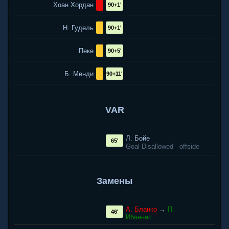
Хоан Хордан
90+1'
Н. Гудель
90+1'
Пеке
90+5'
Б. Менди
90+11'
VAR
Л. Бойе
65'
Goal Disallowed - offside
Замены
А. Бланко
→
П.
46'
Ибаньес