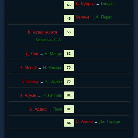
Д. Суарес
→
Гевара
46'
Калебе
→
А. Перес
46'
К. Аспиликуэта
→
55'
Кармона Х. А.
Д. Сов
→
Б. Менди
61'
Н. Мопэй
→
И. Ромеро
70'
Т. Ньянзу
→
К. Эджук
70'
Л. Агуме
→
Ф. Гаттони
81'
А. Адамс
→
Пеке
81'
С. Алена
→
Дж. Гуриди
84'