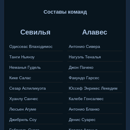
Составы команд
Севилья
Алавес
Одиссеас Влаходимос
Антонио Сивера
Танги Ньянзу
Нагуэль Теналья
Неманья Гудель
Джон Пачеко
Кике Салас
Факундо Гарсес
Сезар Аспиликуэта
Юссеф Энрикес Лекедим
Хуанлу Санчес
Калебе Гонсалвес
Люсьен Агуме
Антонио Бланко
Джибриль Соу
Денис Суарес