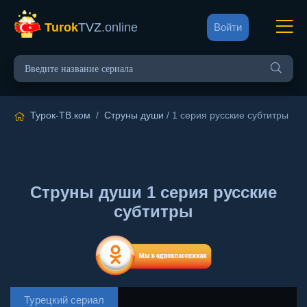
Turok
TVZ
.online
Войти
Турок-ТВ.ком
/
Струны души
/ 1 серия русские субтитры
Струны души 1 серия русские
субтитры
Турецкий сериал