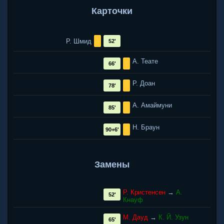
Карточки
Р. Шмид
52'
А. Теате
66'
Р. Доан
78'
А. Амаймуни
85'
Н. Браун
90+6'
Замены
Р. Кристенсен
→
А.
52'
Кнауф
М. Дауд
→
К. Й. Узун
65'