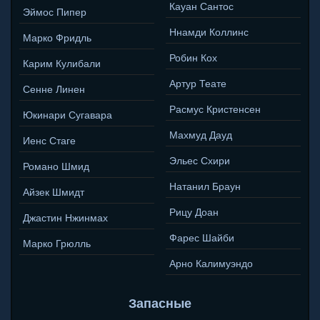
Кауан Сантос
Эймос Пипер
Ннамди Коллинс
Марко Фридль
Робин Кох
Карим Кулибали
Артур Теате
Сенне Линен
Расмус Кристенсен
Юкинари Сугавара
Махмуд Дауд
Иенс Стаге
Эльес Схири
Романо Шмид
Натанил Браун
Айзек Шмидт
Рицу Доан
Джастин Нжинмах
Фарес Шайби
Марко Грюлль
Арно Калимуэндо
Запасные