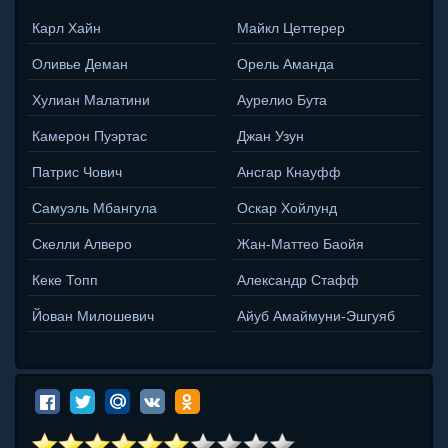
Карл Хайн
Майкл Цеттерер
Оливье Деман
Орель Аманда
Хулиан Малатини
Аурелио Бута
Камерон Пуэртас
Джан Узун
Патрис Чович
Ансгар Кнауфф
Самуэль Мбангула
Оскар Хойлунд
Скелли Алверо
Жан-Маттео Баойя
Кеке Топп
Александр Стафф
Йован Милошевич
Айуб Амаймуни-Эшгуяб