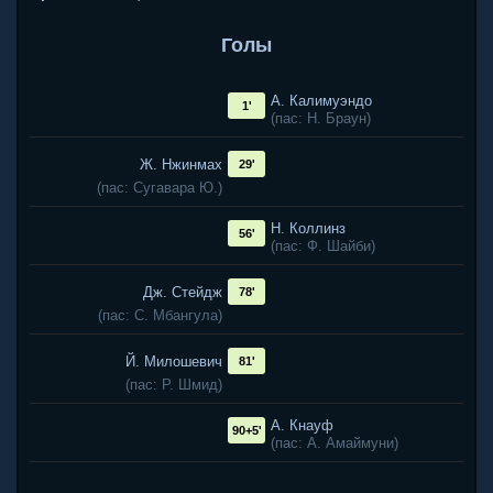
Голы
А. Калимуэндо
1'
(пас: Н. Браун)
Ж. Нжинмах
29'
(пас: Сугавара Ю.)
Н. Коллинз
56'
(пас: Ф. Шайби)
Дж. Стейдж
78'
(пас: С. Мбангула)
Й. Милошевич
81'
(пас: Р. Шмид)
А. Кнауф
90+5'
(пас: А. Амаймуни)