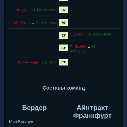
Шмидт
→
Й. Милошевич
65'
М. Грулл
→
С. Мбангула
76'
Р. Доан
→
А. Амаймуни
83'
Ф. Шайби
→
О.
83'
Хойлунд
Ж. Нжинмах
→
К. Топп
89'
Составы команд
Вердер
Айнтрахт
Франкфурт
Мио Бакхаус