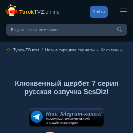
Turok
TVZ
.online
Войти
Турок-ТВ.ком
/
Новые турецкие сериалы
/
Клюквенный щербет
Клюквенный щербет 7 серия
русская озвучка SesDizi