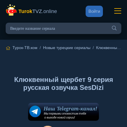
Turok
TVZ
.online
Войти
Турок-ТВ.ком
/
Новые турецкие сериалы
/
Клюквенный щербет
Клюквенный щербет 9 серия
русская озвучка SesDizi