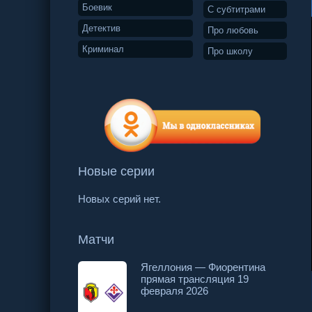
Боевик
С субтитрами
Детектив
Про любовь
Криминал
Про школу
Новые серии
Новых серий нет.
Матчи
Ягеллония — Фиорентина
прямая трансляция 19
8 серия
9 серия
10 серия
февраля 2026