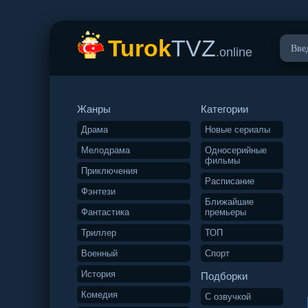
Turok
TVZ
.online
Жанры
Категории
Драма
Новые сериалы
Мелодрама
Односерийные
фильмы
Приключения
Расписание
Фэнтези
Ближайшие
Фантастика
премьеры
Триллер
ТОП
Военный
Спорт
История
Подборки
Комедия
С озвучкой