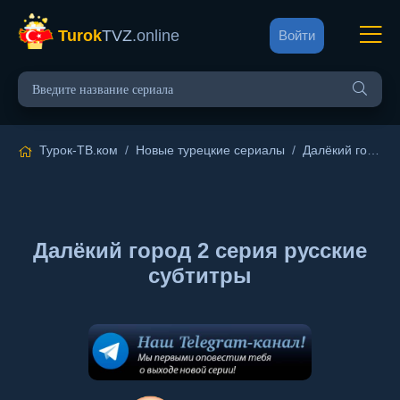
Turok
TVZ
.online
Войти
Турок-ТВ.ком
/
Новые турецкие сериалы
/
Далёкий город
/
Далёкий город 2 серия русские
субтитры