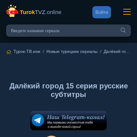
Turok
TVZ
.online
Войти
Турок-ТВ.ком
/
Новые турецкие сериалы
/
Далёкий город
/
Далёкий город 15 серия русские
субтитры