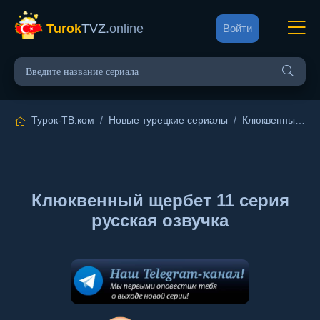
Turok
TVZ
.online
Войти
Турок-ТВ.ком
/
Новые турецкие сериалы
/
Клюквенный щербет
Клюквенный щербет 11 серия
русская озвучка