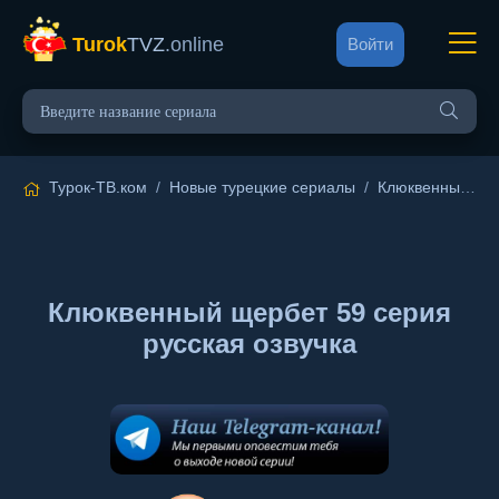
Turok
TVZ
.online
Войти
Турок-ТВ.ком
/
Новые турецкие сериалы
/
Клюквенный щербет
Клюквенный щербет 59 серия
русская озвучка