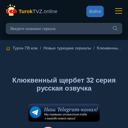
Turok
TVZ
.online
Войти
Турок-ТВ.ком
/
Новые турецкие сериалы
/
Клюквенный щербет
Клюквенный щербет 32 серия
русская озвучка