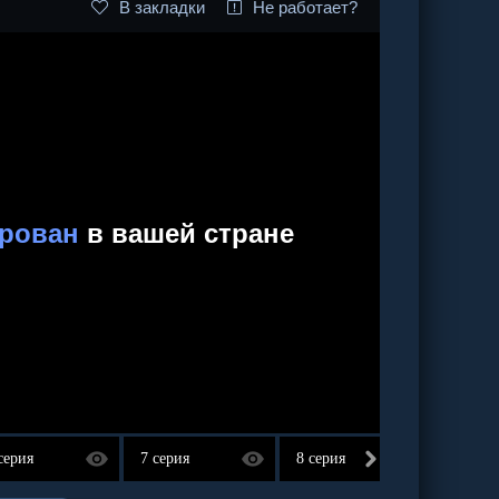
В закладки
Не работает?
серия
7 серия
8 серия
9 сери