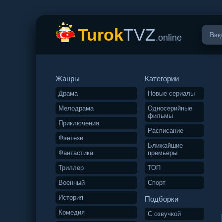
Turok
TVZ
.online
Жанры
Категории
Драма
Новые сериалы
Мелодрама
Односерийные
фильмы
Приключения
Расписание
Фэнтези
Ближайшие
Фантастика
премьеры
Триллер
ТОП
Военный
Спорт
История
Подборки
Комедия
С озвучкой