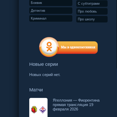
Боевик
С субтитрами
Детектив
Про любовь
Криминал
Про школу
Новые серии
35 серия
36 серия
37 серия
Новых серий нет.
Матчи
Ягеллония — Фиорентина
прямая трансляция 19
февраля 2026