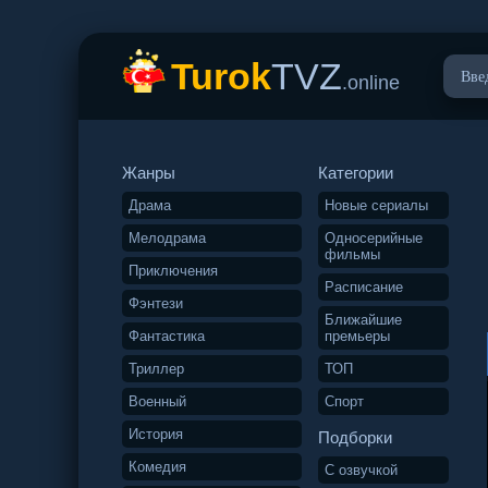
Turok
TVZ
.online
Жанры
Категории
Драма
Новые сериалы
Мелодрама
Односерийные
фильмы
Приключения
Расписание
Фэнтези
Ближайшие
Фантастика
премьеры
Триллер
ТОП
Военный
Спорт
История
Подборки
Комедия
С озвучкой