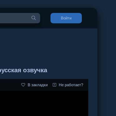
Войти
усская озвучка
В закладки
Не работает?