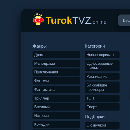
Turok
TVZ
.online
Жанры
Категории
Драма
Новые сериалы
Мелодрама
Односерийные
фильмы
Приключения
Расписание
Фэнтези
Ближайшие
Фантастика
премьеры
Триллер
ТОП
Военный
Спорт
История
Подборки
Комедия
С озвучкой