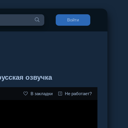
Войти
усская озвучка
В закладки
Не работает?