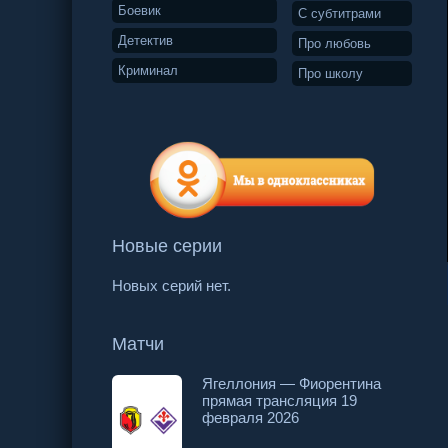
Боевик
С субтитрами
Детектив
Про любовь
Криминал
Про школу
Новые серии
48 серия
49 серия
50 серия
Новых серий нет.
Матчи
Ягеллония — Фиорентина
прямая трансляция 19
февраля 2026