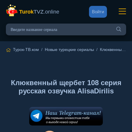
Turok
TVZ
.online
Войти
Турок-ТВ.ком
/
Новые турецкие сериалы
/
Клюквенный щербет
Клюквенный щербет 108 серия
русская озвучка AlisaDirilis