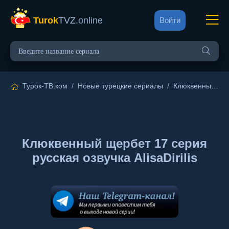
Turok
TVZ
.online
Войти
Турок-ТВ.ком
/
Новые турецкие сериалы
/
Клюквенный щербет
Клюквенный щербет 17 серия
русская озвучка AlisaDirilis