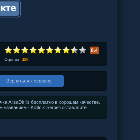
8.4
Оценок:
328
Вернуться к сериалу
а AlisaDirilis бесплатно в хорошем качестве.
названием - Kizilcik Serbeti оставляйте