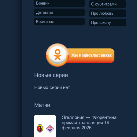
Боевик
С субтитрами
Детектив
Про любовь
Криминал
Про школу
Новые серии
Новых серий нет.
Матчи
Ягеллония — Фиорентина
прямая трансляция 19
110 серия
111 серия
112 серия
февраля 2026