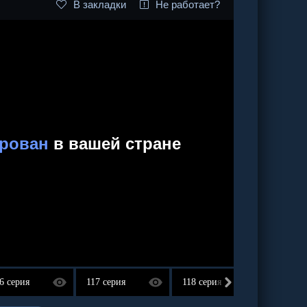
В закладки
Не работает?
6 серия
117 серия
118 серия
119 се