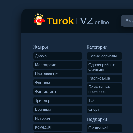
Turok
TVZ
.online
Жанры
Категории
Драма
Новые сериалы
Мелодрама
Односерийные
фильмы
Приключения
Расписание
Фэнтези
Ближайшие
Фантастика
премьеры
Триллер
ТОП
Военный
Спорт
История
Подборки
Комедия
С озвучкой