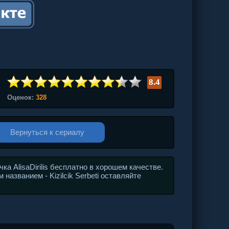
8.4
Оценок:
328
Вернуться к сериалу
а AlisaDirilis бесплатно в хорошем качестве.
названием - Kizilcik Serbeti оставляйте