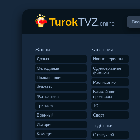
Turok
TVZ
.online
Жанры
Категории
Драма
Новые сериалы
Мелодрама
Односерийные
фильмы
Приключения
Расписание
Фэнтези
Ближайшие
Фантастика
премьеры
Триллер
ТОП
Военный
Спорт
История
Подборки
Комедия
С озвучкой