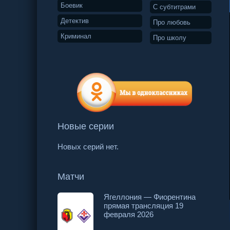
Боевик
С субтитрами
Детектив
Про любовь
Криминал
Про школу
Новые серии
Новых серий нет.
Матчи
Ягеллония — Фиорентина
прямая трансляция 19
108 серия
109 серия
110 серия
февраля 2026