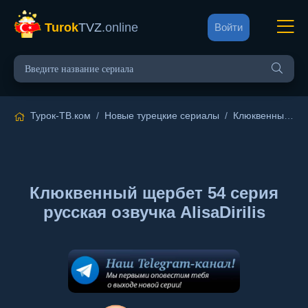
Turok
TVZ
.online
Войти
Турок-ТВ.ком
/
Новые турецкие сериалы
/
Клюквенный щербет
Клюквенный щербет 54 серия
русская озвучка AlisaDirilis